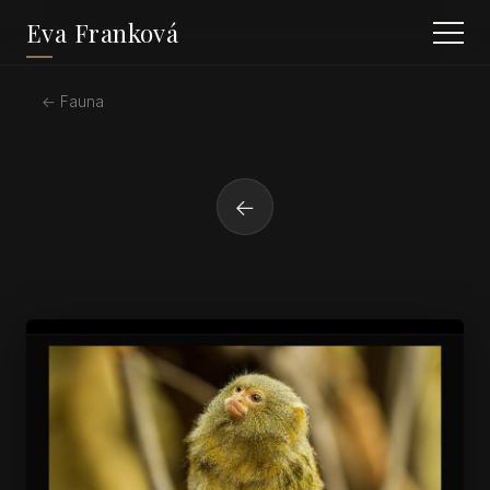
Eva Franková
← Fauna
←