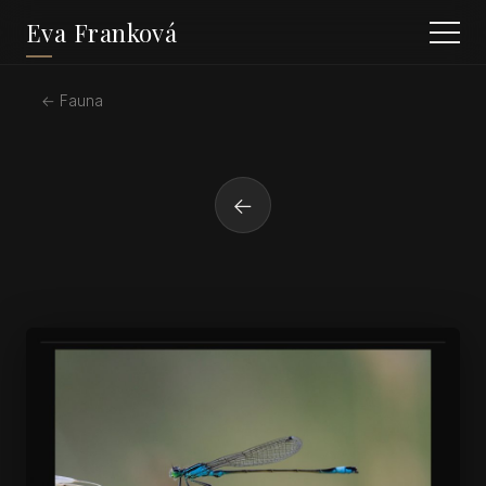
Eva Franková
← Fauna
←