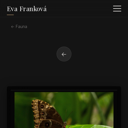
Eva Franková
← Fauna
←