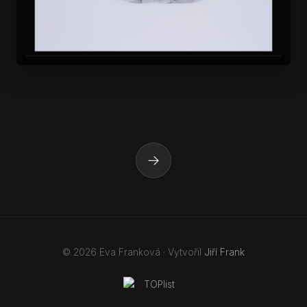
→
© 2026 Eva Franková · Vytvořil
Jiří Frank